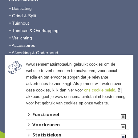
• Bestrating
• Grind & Split
• Tuinhout
• Tuinhuis & Overkapping
• Verlichting
• Accessoires
• Afwerking & Onderhoud
www.sennematuintotaal.nl gebruikt cookies om de
Sennema Tuintotaal
website te verbeteren en te analyseren, voor social
media en om ervoor te zorgen dat je relevante
Het Aanleg 12
advertenties te zien krijgt. Als je meer wilt weten over
9951 SJ Winsum
deze cookies, klik dan hier voor
ons cookie beleid
. Bij
T:
0595-749080
akkoord geef je www.sennematuintotaal.nl toestemming
E:
tuintotaal@sennema-groep.nl
voor het gebruik van cookies op onze website.
I:
sennematuintotaal.nl
Functioneel
Voorkeuren
Statistieken