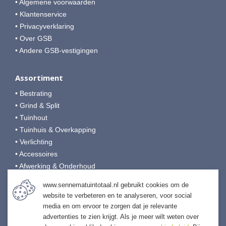
• Algemene voorwaarden
• Klantenservice
• Privacyverklaring
• Over GSB
• Andere GSB-vestigingen
Assortiment
• Bestrating
• Grind & Split
• Tuinhout
• Tuinhuis & Overkapping
• Verlichting
• Accessoires
• Afwerking & Onderhoud
www.sennematuintotaal.nl gebruikt cookies om de
Sennema Tuintotaal
website te verbeteren en te analyseren, voor social
media en om ervoor te zorgen dat je relevante
Het Aanleg 12
advertenties te zien krijgt. Als je meer wilt weten over
9951 SJ Winsum