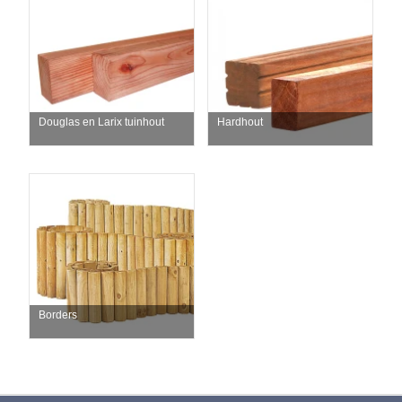
Douglas en Larix tuinhout
Hardhout
Borders