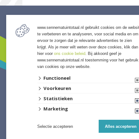
www.sennematuintotaal.nl gebruikt cookies om de websi
Service
Assor
te verbeteren en te analyseren, voor social media en om
• Algemene voorwaarden
• Bestra
ervoor te zorgen dat je relevante advertenties te zien
• Klantenservice
• Grind &
krijgt. Als je meer wilt weten over deze cookies, klik dan
• Privacyverklaring
• Tuinho
hier voor
ons cookie beleid
. Bij akkoord geef je
www.sennematuintotaal.nl toestemming voor het gebruik
• Over GSB
• Tuinhu
van cookies op onze website.
• Andere GSB-vestigingen
• Verlich
• Access
Functioneel
• Afwer
Voorkeuren
Statistieken
Marketing
Selectie accepteren
Alles accepteren