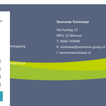
te
timent
Sennema Tuintotaal
ting
Het Aanleg 12
 Split
9951 SJ Winsum
ut
T:
0595-749080
is & Overkapping
E:
tuintotaal@sennema-groep.nl
ting
I:
sennematuintotaal.nl
oires
king & Onderhoud