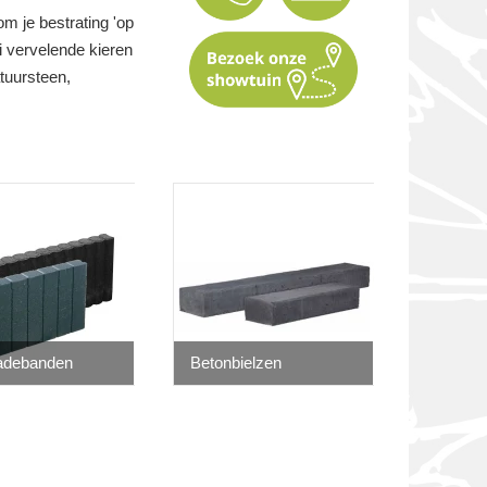
om je bestrating 'op
lei vervelende kieren
tuursteen,
sadebanden
Betonbielzen