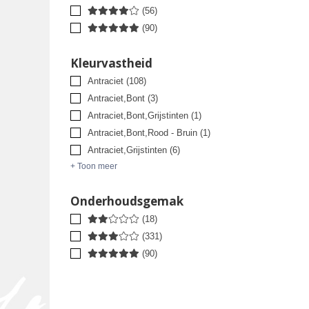
(56)
(90)
Kleurvastheid
Antraciet
(108)
Antraciet,Bont
(3)
Antraciet,Bont,Grijstinten
(1)
Antraciet,Bont,Rood - Bruin
(1)
Antraciet,Grijstinten
(6)
+ Toon meer
Onderhoudsgemak
(18)
(331)
(90)