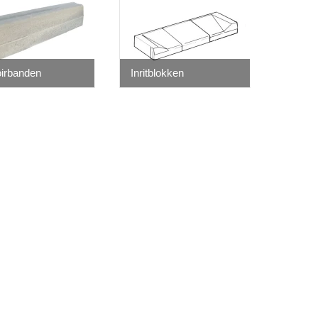
oirbanden
Inritblokken