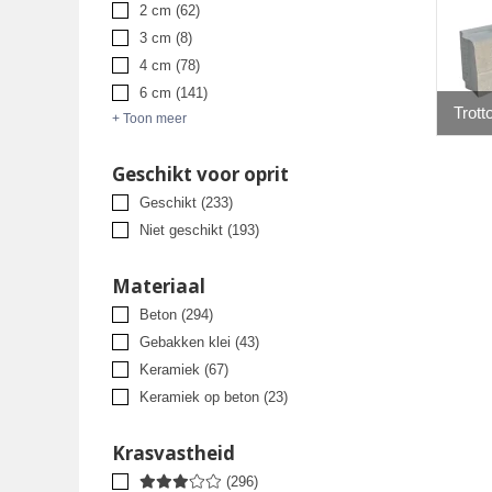
2 cm
(62)
3 cm
(8)
4 cm
(78)
6 cm
(141)
Trott
+ Toon meer
Geschikt voor oprit
Geschikt
(233)
Niet geschikt
(193)
Materiaal
Beton
(294)
Gebakken klei
(43)
Keramiek
(67)
Keramiek op beton
(23)
Krasvastheid
(296)