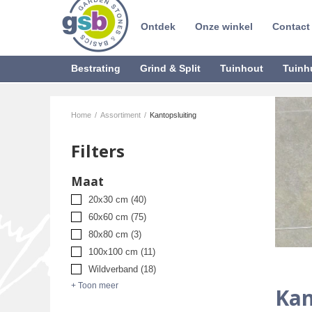
Ontdek
Onze winkel
Contact
Bestrating
Grind & Split
Tuinhout
Tuinh
Home
/
Assortiment
/
Kantopsluiting
Filters
Maat
20x30 cm
(40)
60x60 cm
(75)
80x80 cm
(3)
100x100 cm
(11)
Wildverband
(18)
+ Toon meer
Kan