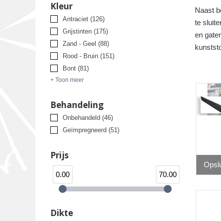
Kleur
Naast be
Antraciet
(126)
te sluit
Grijstinten
(175)
en gaten
Zand - Geel
(88)
kunststo
Rood - Bruin
(151)
Bont
(81)
+ Toon meer
Behandeling
Onbehandeld
(46)
Geïmpregneerd
(51)
Prijs
Opsl
0.00
70.00
Dikte