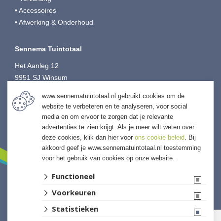
• Accessoires
• Afwerking & Onderhoud
Sennema Tuintotaal
Het Aanleg 12
9951 SJ Winsum
T:
0595-749080
www.sennematuintotaal.nl gebruikt cookies om de
E:
tuintotaal@sennema-groep.nl
website te verbeteren en te analyseren, voor social
I:
sennematuintotaal.nl
media en om ervoor te zorgen dat je relevante
advertenties te zien krijgt. Als je meer wilt weten over
deze cookies, klik dan hier voor
ons cookie beleid
. Bij
akkoord geef je www.sennematuintotaal.nl toestemming
voor het gebruik van cookies op onze website.
Functioneel
Voorkeuren
Website ontwikkeld door Lined
Statistieken