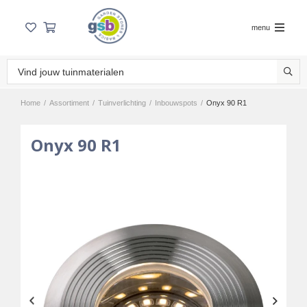
menu
Home
/
Assortiment
/
Tuinverlichting
/
Inbouwspots
/
Onyx 90 R1
Onyx 90 R1