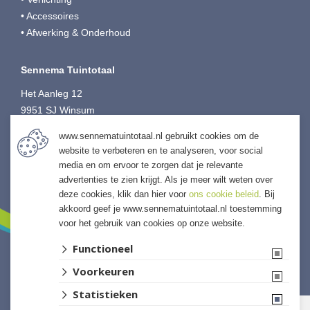
• Accessoires
• Afwerking & Onderhoud
Sennema Tuintotaal
Het Aanleg 12
9951 SJ Winsum
T:
0595-749080
www.sennematuintotaal.nl gebruikt cookies om de
E:
tuintotaal@sennema-groep.nl
website te verbeteren en te analyseren, voor social
I:
sennematuintotaal.nl
media en om ervoor te zorgen dat je relevante
advertenties te zien krijgt. Als je meer wilt weten over
deze cookies, klik dan hier voor
ons cookie beleid
. Bij
akkoord geef je www.sennematuintotaal.nl toestemming
voor het gebruik van cookies op onze website.
Functioneel
Voorkeuren
Website ontwikkeld door Lined
Statistieken