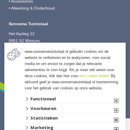
• Accessoires
• Afwerking & Onderhoud
Sennema Tuintotaal
Het Aanleg 12
9951 SJ Winsum
T:
0595-749080
www.sennematuintotaal.nl gebruikt cookies om de
E:
tuintotaal@sennema-groep.nl
website te verbeteren en te analyseren, voor social
I:
sennematuintotaal.nl
media en om ervoor te zorgen dat je relevante
advertenties te zien krijgt. Als je meer wilt weten over
deze cookies, klik dan hier voor
ons cookie beleid
. Bij
akkoord geef je www.sennematuintotaal.nl toestemming
voor het gebruik van cookies op onze website.
Functioneel
Voorkeuren
Website ontwikkeld door Lined
Statistieken
Marketing