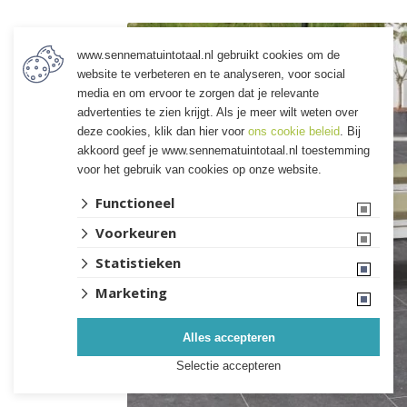
www.sennematuintotaal.nl gebruikt cookies om de
website te verbeteren en te analyseren, voor social
media en om ervoor te zorgen dat je relevante
advertenties te zien krijgt. Als je meer wilt weten over
ONTWERP
REALISATIE
deze cookies, klik dan hier voor
ons cookie beleid
. Bij
maart 4, 2022
akkoord geef je www.sennematuintotaal.nl toestemming
voor het gebruik van cookies op onze website.
Kies de juiste tuintegels
Functioneel
Tegels, tegels en nog meer tegels:
Voorkeuren
kies de juiste tuintegels Het is zover!
Je...
Statistieken
Marketing
Lees meer
Alles accepteren
Selectie accepteren