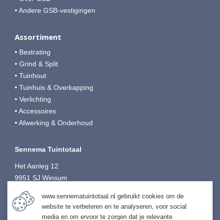
• Andere GSB-vestigingen
Assortiment
• Bestrating
• Grind & Split
• Tuinhout
• Tuinhuis & Overkapping
• Verlichting
• Accessoires
• Afwerking & Onderhoud
Sennema Tuintotaal
Het Aanleg 12
9951 SJ Winsum
T:
0595-749080
www.sennematuintotaal.nl gebruikt cookies om de
E:
tuintotaal@sennema-groep.nl
website te verbeteren en te analyseren, voor social
I:
sennematuintotaal.nl
media en om ervoor te zorgen dat je relevante