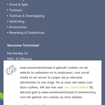
• Grind & Split
• Tuinhout
• Tuinhuis & Overkapping
• Verlichting
• Accessoires
• Afwerking & Onderhoud
Sennema Tuintotaal
Het Aanleg 12
9951 SJ Winsum
T:
0595-749080
www.sennematuintotaal.nl gebruikt cookies om de
E:
tuintotaal@sennema-groep.nl
website te verbeteren en te analyseren, voor social
I:
sennematuintotaal.nl
media en om ervoor te zorgen dat je relevante
advertenties te zien krijgt. Als je meer wilt weten over
deze cookies, klik dan hier voor
ons cookie beleid
. Bij
akkoord geef je www.sennematuintotaal.nl toestemming
voor het gebruik van cookies op onze website.