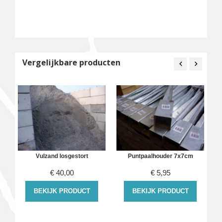
Vergelijkbare producten
Vulzand losgestort
Puntpaalhouder 7x7cm
€
40,00
€
5,95
k
BEKIJK PRODUCT
BEKIJK PRODUCT