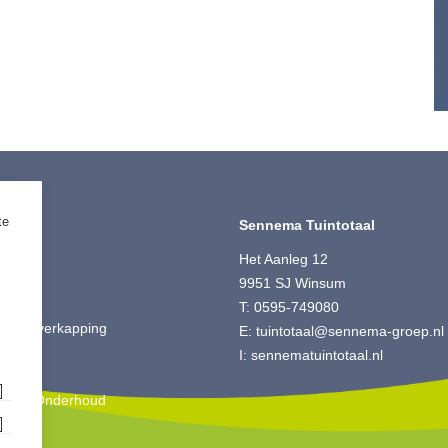
te
timent
Sennema Tuintotaal
ting
Het Aanleg 12
 Split
9951 SJ Winsum
ut
T:
0595-749080
is & Overkapping
E:
tuintotaal@sennema-groep.nl
ting
I:
sennematuintotaal.nl
oires
king & Onderhoud