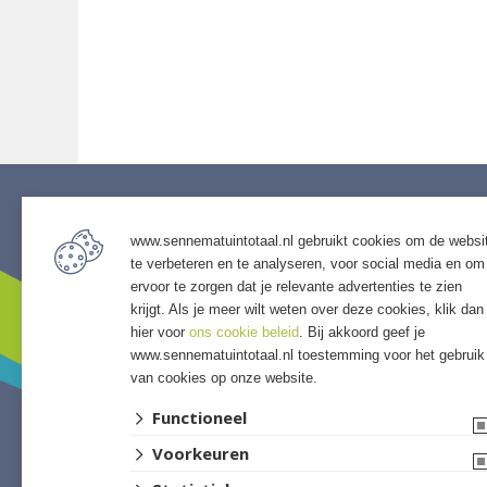
www.sennematuintotaal.nl gebruikt cookies om de websi
Service
Assor
te verbeteren en te analyseren, voor social media en om
• Algemene voorwaarden
• Bestra
ervoor te zorgen dat je relevante advertenties te zien
• Klantenservice
• Grind &
krijgt. Als je meer wilt weten over deze cookies, klik dan
• Privacyverklaring
• Tuinho
hier voor
ons cookie beleid
. Bij akkoord geef je
www.sennematuintotaal.nl toestemming voor het gebruik
• Over GSB
• Tuinhu
van cookies op onze website.
• Andere GSB-vestigingen
• Verlich
• Access
Functioneel
• Afwer
Voorkeuren