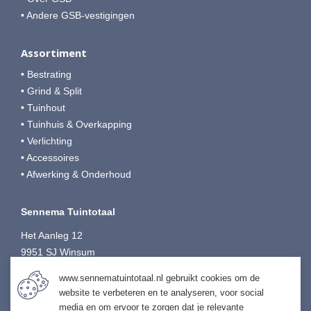
• Andere GSB-vestigingen
Assortiment
• Bestrating
• Grind & Split
• Tuinhout
• Tuinhuis & Overkapping
• Verlichting
• Accessoires
• Afwerking & Onderhoud
Sennema Tuintotaal
Het Aanleg 12
9951 SJ Winsum
T:
0595-749080
www.sennematuintotaal.nl gebruikt cookies om de
E:
tuintotaal@sennema-groep.nl
website te verbeteren en te analyseren, voor social
I:
sennematuintotaal.nl
media en om ervoor te zorgen dat je relevante