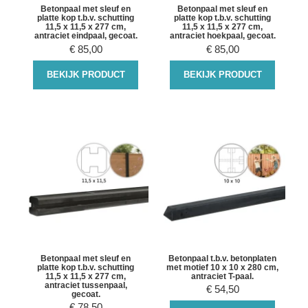
Betonpaal met sleuf en
Betonpaal met sleuf en
platte kop t.b.v. schutting
platte kop t.b.v. schutting
11,5 x 11,5 x 277 cm,
11,5 x 11,5 x 277 cm,
antraciet eindpaal, gecoat.
antraciet hoekpaal, gecoat.
€
85,00
€
85,00
BEKIJK PRODUCT
BEKIJK PRODUCT
Betonpaal met sleuf en
Betonpaal t.b.v. betonplaten
platte kop t.b.v. schutting
met motief 10 x 10 x 280 cm,
11,5 x 11,5 x 277 cm,
antraciet T-paal.
antraciet tussenpaal,
€
54,50
gecoat.
€
78,50