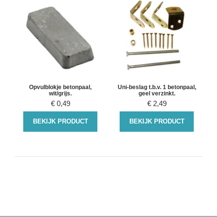
Opvulblokje betonpaal,
Uni-beslag t.b.v. 1 betonpaal,
wit/grijs.
geel verzinkt.
€
0,49
€
2,49
BEKIJK PRODUCT
BEKIJK PRODUCT