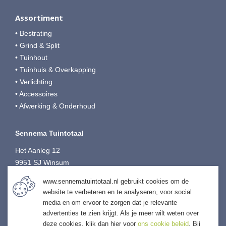
Assortiment
• Bestrating
• Grind & Split
• Tuinhout
• Tuinhuis & Overkapping
• Verlichting
• Accessoires
• Afwerking & Onderhoud
Sennema Tuintotaal
Het Aanleg 12
9951 SJ Winsum
T:
0595-749080
www.sennematuintotaal.nl gebruikt cookies om de
E:
tuintotaal@sennema-groep.nl
website te verbeteren en te analyseren, voor social
I:
sennematuintotaal.nl
media en om ervoor te zorgen dat je relevante
advertenties te zien krijgt. Als je meer wilt weten over
deze cookies, klik dan hier voor
ons cookie beleid
. Bij