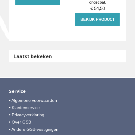
ongecoat.
€
54,50
BEKIJK PRODUCT
Laatst bekeken
Service
• Algemene voorwaarden
• Klantenservice
• Privacyverklaring
• Over GSB
• Andere GSB-vestigingen