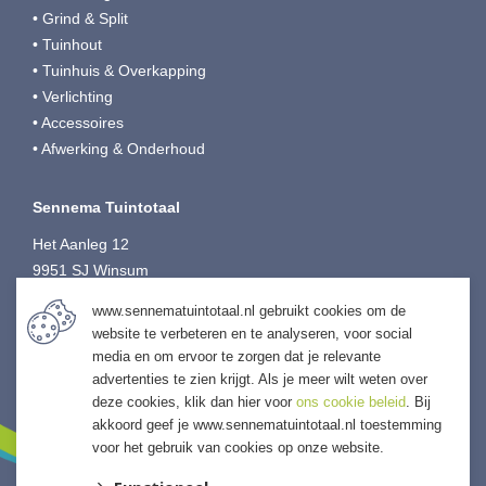
• Grind & Split
• Tuinhout
• Tuinhuis & Overkapping
• Verlichting
• Accessoires
• Afwerking & Onderhoud
Sennema Tuintotaal
Het Aanleg 12
9951 SJ Winsum
T:
0595-749080
www.sennematuintotaal.nl gebruikt cookies om de
E:
tuintotaal@sennema-groep.nl
website te verbeteren en te analyseren, voor social
I:
sennematuintotaal.nl
media en om ervoor te zorgen dat je relevante
advertenties te zien krijgt. Als je meer wilt weten over
deze cookies, klik dan hier voor
ons cookie beleid
. Bij
akkoord geef je www.sennematuintotaal.nl toestemming
voor het gebruik van cookies op onze website.