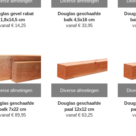
erse afmetingen
Diverse afmetingen
Dive
glas gevel rabat
Douglas geschaafde
Doug
1,8x14,5 cm
balk 4,5x16 cm
ba
vanaf
€
14,25
vanaf
€
33,95
v
erse afmetingen
Diverse afmetingen
Dive
glas geschaafde
Douglas geschaafde
Doug
balk 7x22 cm
paal 12x12 cm
pa
vanaf
€
89,95
vanaf
€
63,25
v