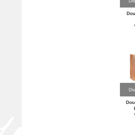
Div
Dou
Div
Dou