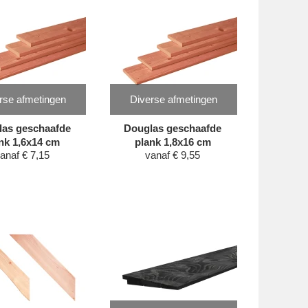
rse afmetingen
Diverse afmetingen
las geschaafde
Douglas geschaafde
nk 1,6x14 cm
plank 1,8x16 cm
anaf
€
7,15
vanaf
€
9,55