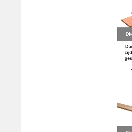
Div
Dou
zij
ges