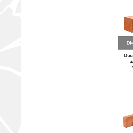
Div
Dou
p