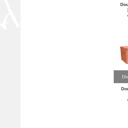
Dou
Div
Dou