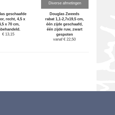
Diverse afmetingen
las geschaafde
Douglas Zweeds
r, recht, 4,5 x
rabat 1,1-2,7x19,5 cm,
4,5 x 70 cm,
één zijde geschaafd,
nbehandeld.
één zijde ruw, zwart
€
13,15
gespoten
vanaf
€
22,50