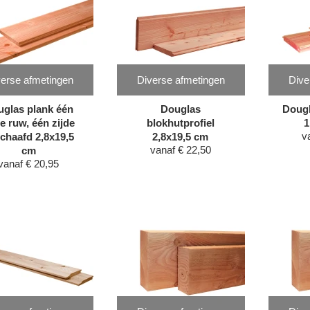
erse afmetingen
Diverse afmetingen
Dive
glas plank één
Douglas
Doug
de ruw, één zijde
blokhutprofiel
1
v
chaafd 2,8x19,5
2,8x19,5 cm
vanaf
€
22,50
cm
vanaf
€
20,95