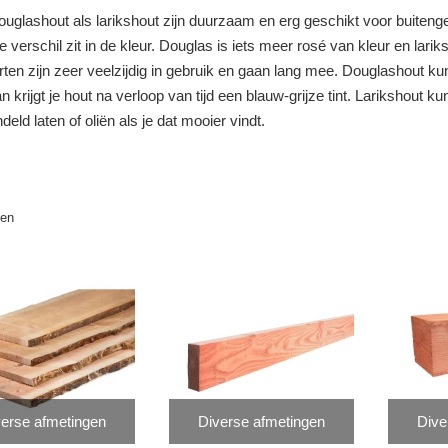
uglashout als larikshout zijn duurzaam en erg geschikt voor buitenge
e verschil zit in de kleur. Douglas is iets meer rosé van kleur en lariks
ten zijn zeer veelzijdig in gebruik en gaan lang mee. Douglashout ku
an krijgt je hout na verloop van tijd een blauw-grijze tint. Larikshout ku
eld laten of oliën als je dat mooier vindt.
len
erse afmetingen
Diverse afmetingen
Dive