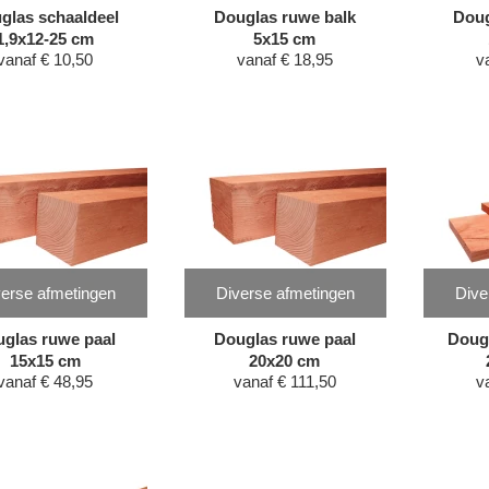
glas schaaldeel
Douglas ruwe balk
Doug
1,9x12-25 cm
5x15 cm
vanaf
€
10,50
vanaf
€
18,95
v
erse afmetingen
Diverse afmetingen
Dive
glas ruwe paal
Douglas ruwe paal
Doug
15x15 cm
20x20 cm
vanaf
€
48,95
vanaf
€
111,50
v