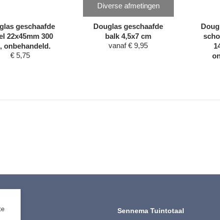
Diverse afmetingen
glas geschaafde
Douglas geschaafde
Doug
el 22x45mm 300
balk 4,5x7 cm
schoo
vanaf
€
9,95
, onbehandeld.
1
€
5,75
o
te
timent
Sennema Tuintotaal