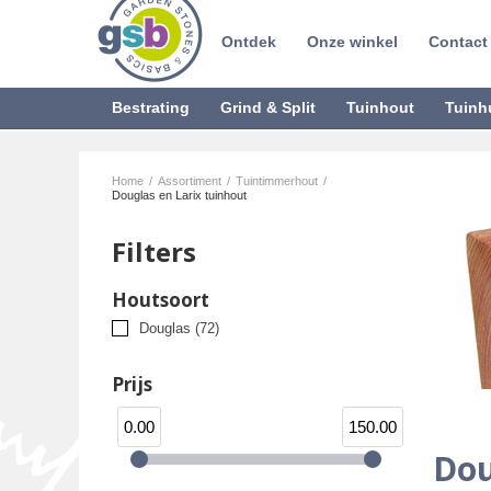
Ontdek
Onze winkel
Contact
Bestrating
Grind & Split
Tuinhout
Tuinh
Home
/
Assortiment
/
Tuintimmerhout
/
Douglas en Larix tuinhout
Filters
Houtsoort
Douglas
(72)
Prijs
0.00
150.00
Dou