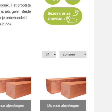
bruik. Het grootste
 is iets geler. Beide
n je onbehandeld
n je ook
rse afmetingen
Diverse afmetingen