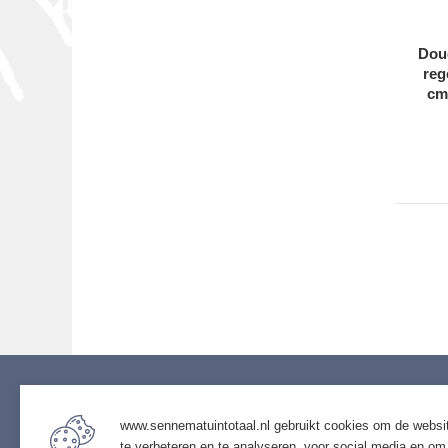
Dou
reg
cm
www.sennematuintotaal.nl gebruikt cookies om de websi
Service
Assor
te verbeteren en te analyseren, voor social media en om