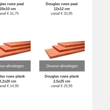
las ruwe paal
Douglas ruwe paal
10x10 cm
12x12 cm
anaf
€
31,75
vanaf
€
33,95
rse afmetingen
Diverse afmetingen
las ruwe plank
Douglas ruwe plank
2,2x20 cm
2,5x25 cm
anaf
€
14,95
vanaf
€
25,95