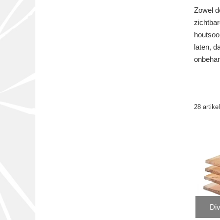
Zowel do
zichtbar
houtsoor
laten, d
onbehand
28 artike
Div