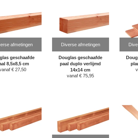
erse afmetingen
Diverse afmetingen
Dive
glas geschaafde
Douglas geschaafde
Doug
aal 8,5x8,5 cm
paal duplo verlijmd
pla
vanaf
€
27,50
v
14x14 cm
vanaf
€
75,95