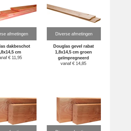
rse afmetingen
Diverse afmetingen
las dakbeschot
Douglas gevel rabat
,8x14,5 cm
1,8x14,5 cm groen
anaf
€
11,95
geïmpregneerd
vanaf
€
14,85