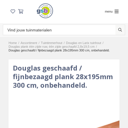
menu
Home
/
Assortiment
/
Tuintimmerhout
/
Douglas en Larix tuinhout
/
Douglas plank één zijde ruw, één zijde geschaafd 2,8x19,5 cm
/
Douglas geschaafd / fijnbezaagd plank 28x195mm 300 cm, onbehandeld.
Douglas geschaafd /
fijnbezaagd plank 28x195mm
300 cm, onbehandeld.