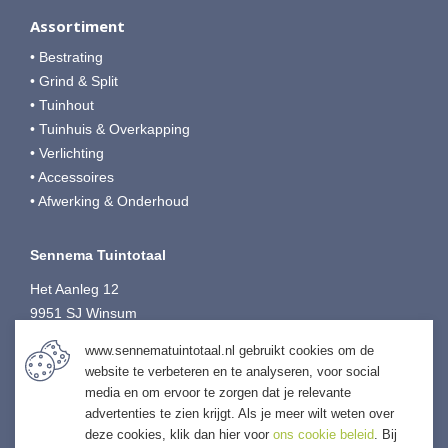
Assortiment
• Bestrating
• Grind & Split
• Tuinhout
• Tuinhuis & Overkapping
• Verlichting
• Accessoires
• Afwerking & Onderhoud
Sennema Tuintotaal
Het Aanleg 12
9951 SJ Winsum
T:
0595-749080
www.sennematuintotaal.nl gebruikt cookies om de
E:
tuintotaal@sennema-groep.nl
website te verbeteren en te analyseren, voor social
I:
sennematuintotaal.nl
media en om ervoor te zorgen dat je relevante
advertenties te zien krijgt. Als je meer wilt weten over
deze cookies, klik dan hier voor
ons cookie beleid
. Bij